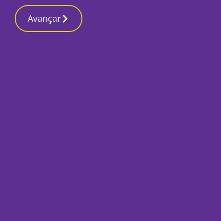
Contactos redaç
20 Março 2026, Sexta-feira 7:33 AM
Avançar
Início
Opinião
A igreja de Jesus 
Mário Moura
, Médico
30 Agosto 2023, Quarta-feira