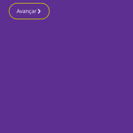
Contactos redaçã
3 Março 2026, Terça-feira 6:07 AM
Avançar
Início
Local
Urgências nocturna
ginecologia de Alm
referenciadas
Por
Lusa
Maio 2, 2024