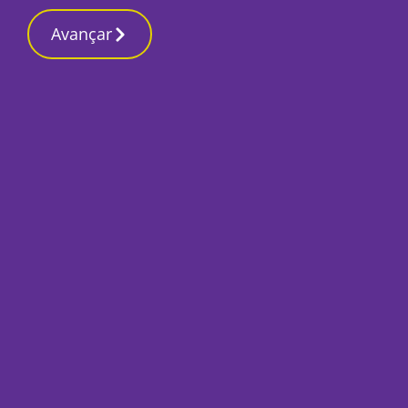
Contactos redaç
20 Maio 2026, Quarta-feira 1:15 PM
Avançar
Início
Local
Sines
Missão Empresarial 
infraestrutura por
Por
Lusa
Maio 20, 2026