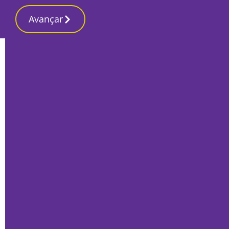
Avançar
Início
Local
Sines
Bernardo Cruz garante que Sines é
“exemplo de virtudes” económicas,
ambientais e tecnológicas
Por
Lusa
Janeiro 24, 2023