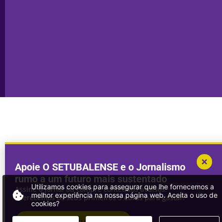
Transparência
Setúbal
Publicidade
Sines
Copyright © 2025. Todos os direitos
Desenvolvimento por
Megasites
em
reservados.
parceria com
DWSI
Apoie O SETUBALENSE e o Jornalismo
rumo a um futuro mais sustentado
Utilizamos cookies para assegurar que lhe fornecemos a
Assine o jornal ou compre conteúdos avulsos.
melhor experiência na nossa página web. Aceita o uso de
Oferecemos os seus primeiros 3 euros para gastar!
cookies?