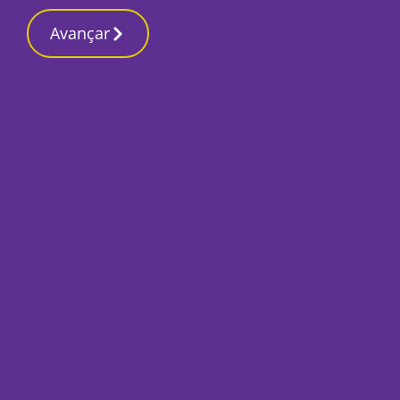
Contactos re
2 Março 2026, Segunda-feira 12:05 PM
Avançar
Início
Local
Setúbal
Via alternativa de
discussão com mini
Por
Tiago Jesus
Julho 26, 2024