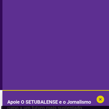
Estatuto
Subscrever
Editorial
Palmela
Ficha
Santiago
Técnica
do Cacém
Capa do Dia
Política de
Seixal
Privacidade
Sesimbra
Declaração de
Transparência
Setúbal
Publicidade
Sines
Copyright © 2025. Todos os direitos
Desenvolvimento por
Megasites
em
reservados.
parceria com
DWSI
Apoie O SETUBALENSE e o Jornalismo
rumo a um futuro mais sustentado