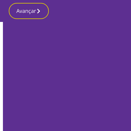
Avançar
Início
Local
Setúbal
Trabalhadores da Caetano Auto em
greve em Setúbal, Barreiro e Montijo
Por
O Setubalense
Fevereiro 25, 2022
||