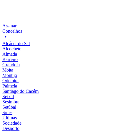
Assinar
Concelhos
Alcácer do Sal
Alcochete
Almada
Barreiro
Grândola
Moita
Montijo
Odemira
Palmela
Santiago do Cacém
Seixal
Sesimbra
Setúbal
Sines
Últimas
Sociedade
Desporto