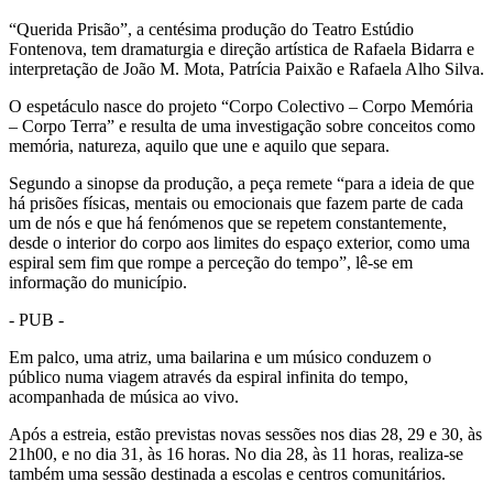
“Querida Prisão”, a centésima produção do Teatro Estúdio
Fontenova, tem dramaturgia e direção artística de Rafaela Bidarra e
interpretação de João M. Mota, Patrícia Paixão e Rafaela Alho Silva.
O espetáculo nasce do projeto “Corpo Colectivo – Corpo Memória
– Corpo Terra” e resulta de uma investigação sobre conceitos como
memória, natureza, aquilo que une e aquilo que separa.
Segundo a sinopse da produção, a peça remete “para a ideia de que
há prisões físicas, mentais ou emocionais que fazem parte de cada
um de nós e que há fenómenos que se repetem constantemente,
desde o interior do corpo aos limites do espaço exterior, como uma
espiral sem fim que rompe a perceção do tempo”, lê-se em
informação do município.
- PUB -
Em palco, uma atriz, uma bailarina e um músico conduzem o
público numa viagem através da espiral infinita do tempo,
acompanhada de música ao vivo.
Após a estreia, estão previstas novas sessões nos dias 28, 29 e 30, às
21h00, e no dia 31, às 16 horas. No dia 28, às 11 horas, realiza-se
também uma sessão destinada a escolas e centros comunitários.