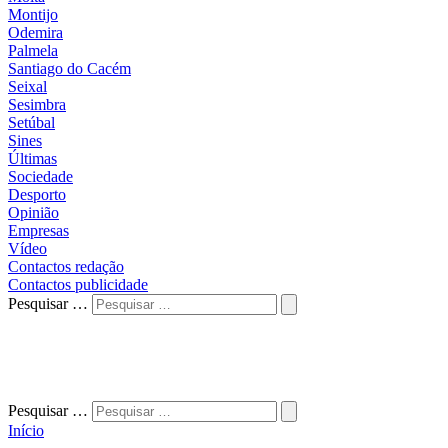
Montijo
Odemira
Palmela
Santiago do Cacém
Seixal
Sesimbra
Setúbal
Sines
Últimas
Sociedade
Desporto
Opinião
Empresas
Vídeo
Contactos redação
Contactos publicidade
Pesquisar …
Pesquisar …
Início