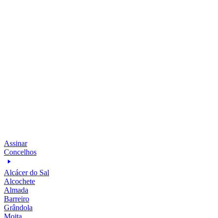
Assinar
Concelhos
Alcácer do Sal
Alcochete
Almada
Barreiro
Grândola
Moita