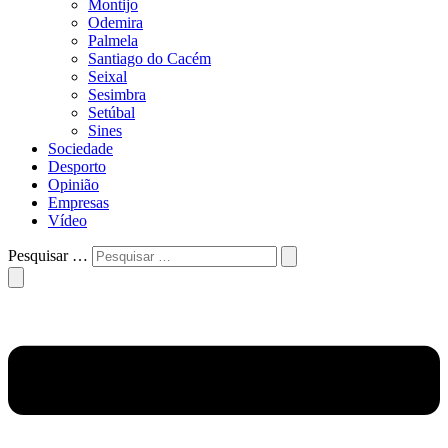
Montijo
Odemira
Palmela
Santiago do Cacém
Seixal
Sesimbra
Setúbal
Sines
Sociedade
Desporto
Opinião
Empresas
Vídeo
Pesquisar …