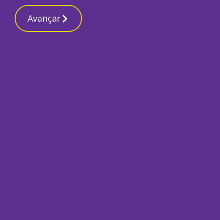
Contactos redaç
28 Fevereiro 2026, Sábado 4:02 AM
Avançar
Início
Local
Setúbal
PS promove debate
poder local no II 
Por
Marta Guerreiro
Fevereiro 13, 2025