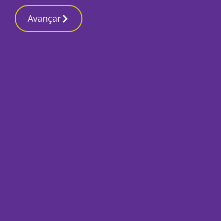
Contactos redaçã
21 Maio 2026, Quinta-feira 5:05 PM
Avançar
Início
Local
Setúbal
Profissionais de 
greve no dia 2 de 
Por
Lusa
Maio 21, 2026