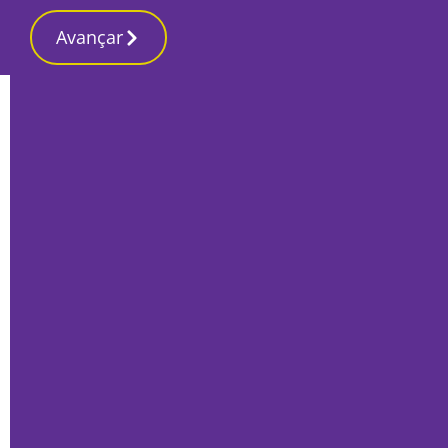
Avançar
Início
Local
Setúbal
Pinotes Batista prepara-se para agarrar
Federação Distrital de Setúbal do PS
Por
Mário Rui Sobral
Setembro 16, 2024