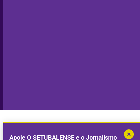
Editorial
Palmela
Ficha
Santiago
Técnica
do Cacém
Capa do Dia
Política de
Seixal
Privacidade
Sesimbra
Declaração de
Transparência
Setúbal
Publicidade
Sines
Copyright © 2025. Todos os direitos
Desenvolvimento por
Megasites
em
reservados.
parceria com
DWSI
Apoie O SETUBALENSE e o Jornalismo