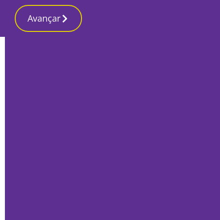
Avançar
Início
Local
Setúbal
Paulo Ribeiro vê na Administração
Interna um cargo “desafiante” mas
garante entrega total
Por
Tiago Jesus
Junho 19, 2025