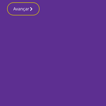
Contactos redaçã
3 Março 2026, Terça-feira 5:37 AM
Avançar
Início
Local
Setúbal
Novo estatuto da P
portas a mais fun
Por
Tiago Jesus
Julho 23, 2025