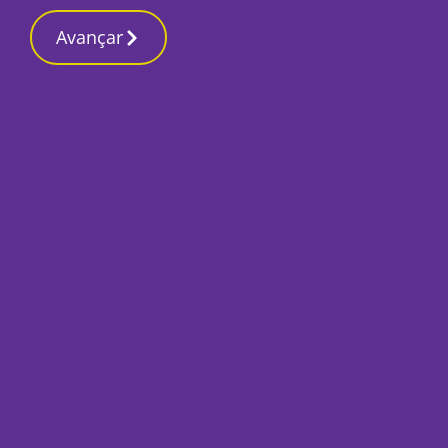
Contactos redaç
22 Maio 2026, Sexta-feira 11:16 AM
Avançar
Início
Local
Setúbal
Morreu o rapper s
Por
O Setubalense
Maio 22, 2026