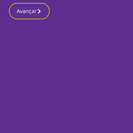
Contactos redação
8 Março 2026, Domingo 9:50 AM
Avançar
Início
Local
Setúbal
Mercadona reforça
nacional com liga
Por
O Setubalense
Outubro 17, 2022