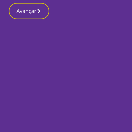
Avançar
Início
Local
Setúbal
Espaço exterior do edifício do Controlo
Costeiro da GNR vai ser requalificado
por meio milhão de euros
Por
Marta Guerreiro
Abril 29, 2025