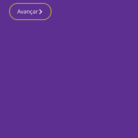
Avançar
Início
Local
Setúbal
Escola Sebastião da Gama recebe aula
de judo
Por
O Setubalense
Abril 4, 2025