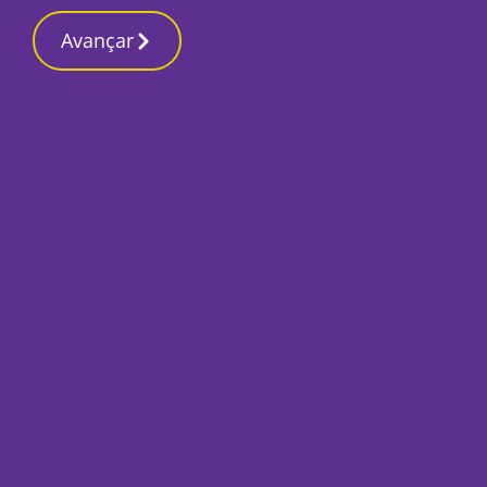
Contactos reda
14 Maio 2026, Quinta-feira 10:41 AM
Avançar
Início
Local
Setúbal
Conselho Local de 
Ação 2026-2027
Por
Marta Guerreiro
Maio 14, 2026