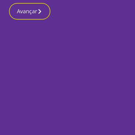
Avançar
Início
Local
Setúbal
Círio fluvial como ponto alto das Festas
de Nossa Senhora do Rosário de Troia
Por
O Setubalense
Agosto 4, 2025