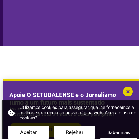
Publicidade
Sines
Copyright © 2025. Todos os direitos
Desenvolvimento por
Megasites
em
reservados.
parceria com
DWSI
Apoie O SETUBALENSE e o Jornalismo
rumo a um futuro mais sustentado
Utilizamos cookies para assegurar que lhe fornecemos a
Assine o jornal ou compre conteúdos avulsos.
melhor experiência na nossa página web. Aceita o uso de
Oferecemos os seus primeiros 3 euros para gastar!
cookies?
ASSINAR
O SETUBALENSE
Aceitar
Rejeitar
Saber mais