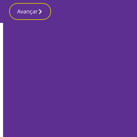
Avançar
Início
Local
Setúbal
Carris Metropolitana acusada de atrasar
vida da população na Trafaria e Caparica
e colocar empregos em risco
Por
Humberto Lameiras
Julho 21, 2022