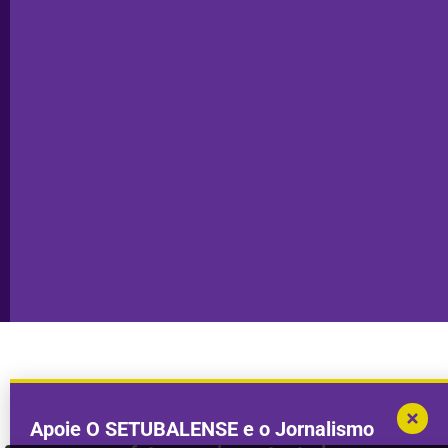
Ficha
Santiago
Técnica
do Cacém
Capa do Dia
Política de
Seixal
Privacidade
Sesimbra
Declaração de
Transparência
Setúbal
Publicidade
Sines
Copyright © 2025. Todos os direitos
Desenvolvimento por
Megasites
em
reservados.
parceria com
DWSI
Apoie O SETUBALENSE e o Jornalismo