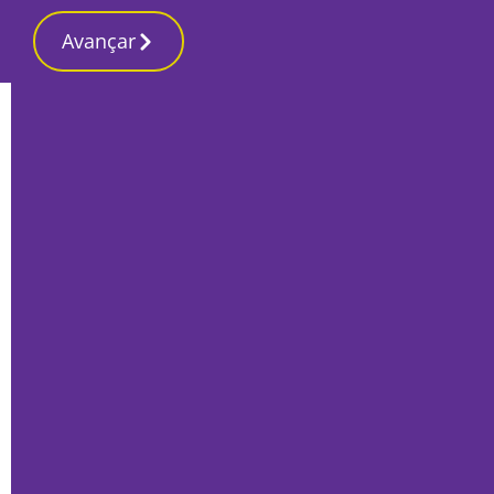
Avançar
Início
Local
Setúbal
Ano judicial arranca com défice de
oficiais de justiça e pedidos ao Governo
Por
Marta Guerreiro
Setembro 4, 2025