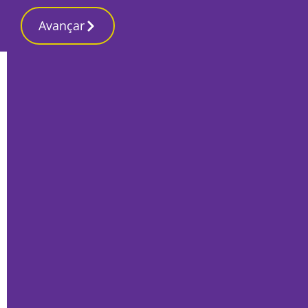
Avançar
Início
Local
Santiago do Cacém
Conselho Local de Acção Social de
Santiago do Cacém “aprova” três
candidaturas à ‘bazuca’
Por
O Setubalense
Março 8, 2022