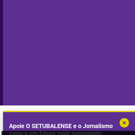
Editorial
Palmela
Ficha
Santiago
Técnica
do Cacém
Capa do Dia
Política de
Seixal
Privacidade
Sesimbra
Declaração de
Transparência
Setúbal
Publicidade
Sines
Copyright © 2025. Todos os direitos
Desenvolvimento por
Megasites
em
reservados.
parceria com
DWSI
Apoie O SETUBALENSE e o Jornalismo
rumo a um futuro mais sustentado