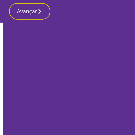
Avançar
Início
Últimas
Festas de São Gonçalo em Cabanas
começam hoje com o espetáculo de
Fernando Correia Marques
Por
O Setubalense
Maio 14, 2026