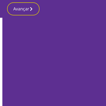
Avançar
Início
Local
Montijo
PSP do Montijo salva flamingo bebé
Por
Mário Rui Sobral
Outubro 10, 2022
|