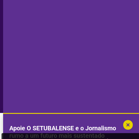
Editorial
Palmela
Ficha
Santiago
Técnica
do Cacém
Capa do Dia
Política de
Seixal
Privacidade
Sesimbra
Declaração de
Transparência
Setúbal
Publicidade
Sines
Copyright © 2025. Todos os direitos
Desenvolvimento por
Megasites
em
reservados.
parceria com
DWSI
Apoie O SETUBALENSE e o Jornalismo
rumo a um futuro mais sustentado