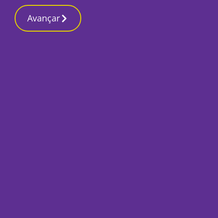
Contactos redação
3 Julho 2026, Sexta-feira 8:49 PM
Avançar
Início
Local
Montijo
Feira Nacional do P
outubro
Por
O Setubalense
Julho 3, 2026