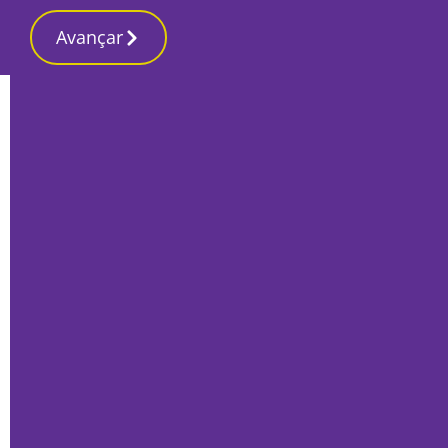
Avançar
Início
Local
Moita
Rui Garcia faz atendimento
descentralizado no arranque de 2019
Por
Mário Rui Sobral
Dezembro 29, 2018
|