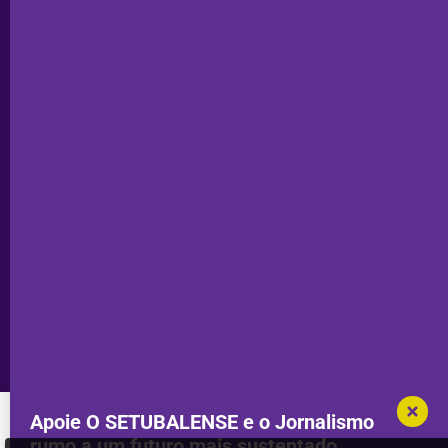
Odemira
Estatuto
Subscrever
Editorial
Palmela
Ficha
Santiago
Técnica
do Cacém
Capa do Dia
Política de
Seixal
Privacidade
Sesimbra
Declaração de
Transparência
Setúbal
Publicidade
Sines
Copyright © 2025. Todos os direitos
Desenvolvimento por
Megasites
em
reservados.
parceria com
DWSI
Apoie O SETUBALENSE e o Jornalismo
rumo a um futuro mais sustentado