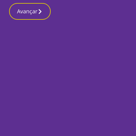
Contactos red
2 Março 2026, Segunda-feira 4:10 AM
Avançar
Início
Local
Moita
Município avança 
requalificação do 
Por
Mário Rui Sobral
Setembro 5, 2024