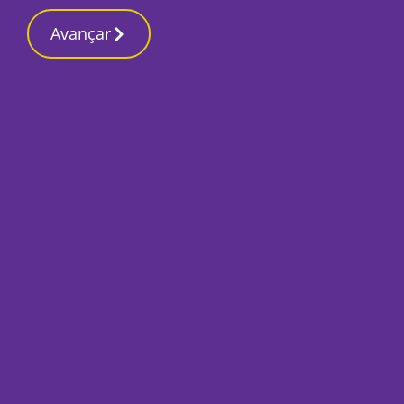
Contactos redaçã
3 Março 2026, Terça-feira 6:07 PM
Avançar
Início
Local
Moita
Concelhia da Moita
com homenagem a 
Por
Mário Rui Sobral
Fevereiro 8, 2024