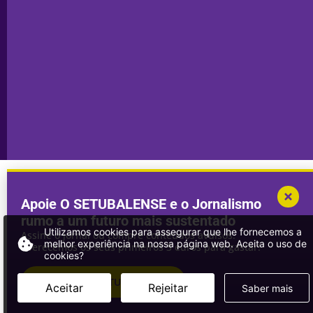
Sesimbra
Declaração de
Transparência
Setúbal
Publicidade
Sines
Copyright © 2025. Todos os direitos
Desenvolvimento por
Megasites
em
reservados.
parceria com
DWSI
Apoie O SETUBALENSE e o Jornalismo
rumo a um futuro mais sustentado
Utilizamos cookies para assegurar que lhe fornecemos a
Assine o jornal ou compre conteúdos avulsos.
melhor experiência na nossa página web. Aceita o uso de
Oferecemos os seus primeiros 3 euros para gastar!
cookies?
ASSINAR
O SETUBALENSE
Aceitar
Rejeitar
Saber mais