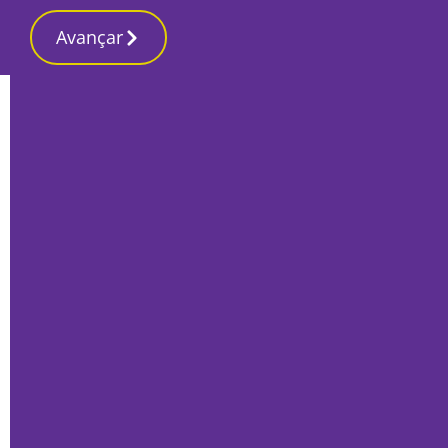
Avançar
Início
Local
Moita
BB Blues Fest promete trazer o melhor
da música durante quatro dias
Por
O Setubalense
Junho 15, 2023