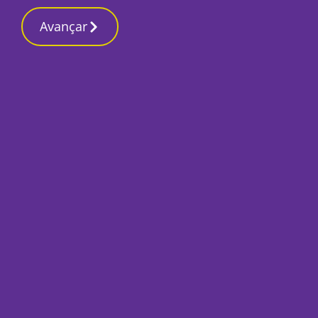
Contactos red
12 Março 2026, Quinta-feira 10:59 PM
Avançar
Início
Local
Covid-19: Testes em
terminam este fi
Por
Humberto Lameiras
Maio 15, 2020