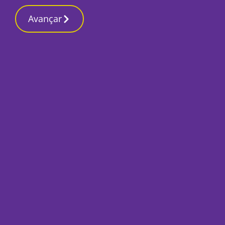
Contactos redaçã
5 Junho 2026, Sexta-feira 10:09 AM
Avançar
Início
Empresas
Adega da Herdade 
etapa” com o lanç
Por
O Setubalense
Junho 3, 2026