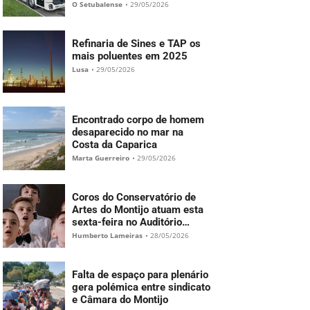
municípios
O Setubalense
•
29/05/2026
Refinaria de Sines e TAP os
mais poluentes em 2025
Lusa
•
29/05/2026
Encontrado corpo de homem
desaparecido no mar na
Costa da Caparica
Marta Guerreiro
•
29/05/2026
Coros do Conservatório de
Artes do Montijo atuam esta
sexta-feira no Auditório
Maestro António Menino
Humberto Lameiras
•
28/05/2026
Falta de espaço para plenário
gera polémica entre sindicato
e Câmara do Montijo