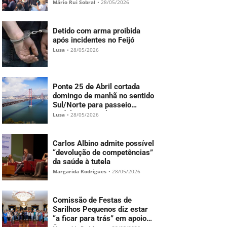
Mário Rui Sobral
•
28/05/2026
Detido com arma proibida
após incidentes no Feijó
Lusa
•
28/05/2026
Ponte 25 de Abril cortada
domingo de manhã no sentido
Sul/Norte para passeio
Pedala Portugal
Lusa
•
28/05/2026
Carlos Albino admite possível
“devolução de competências”
da saúde à tutela
Margarida Rodrigues
•
28/05/2026
Comissão de Festas de
Sarilhos Pequenos diz estar
“a ficar para trás” em apoios