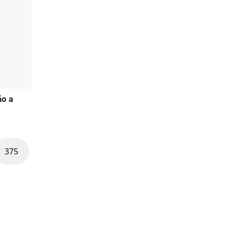
ão a
375