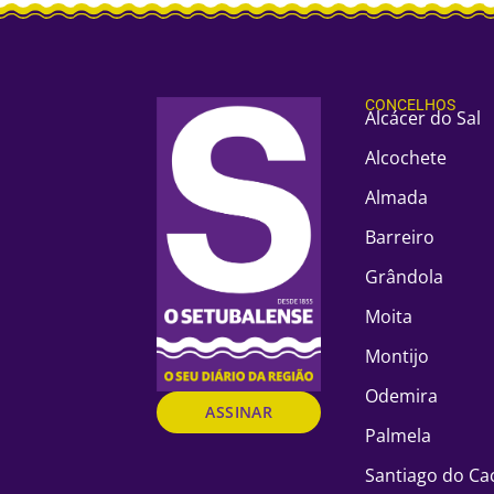
CONCELHOS
Alcácer do Sal
Alcochete
Almada
Barreiro
Grândola
Moita
Montijo
Odemira
ASSINAR
Palmela
Santiago do C