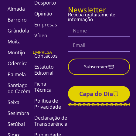
Desporto
Newsletter
Almada
Opinião
Receba gratuitamente
Barreiro
informação
Empresas
Grândola
Vídeo
Moita
Montijo
EMPRESA
Contactos
Odemira
Estatuto
Subscrever
Editorial
Palmela
Ficha
Santiago
Técnica
do Cacém
Capa do Dia
Política de
Seixal
Privacidade
Sesimbra
Declaração de
Transparência
Setúbal
Publicidade
Sines