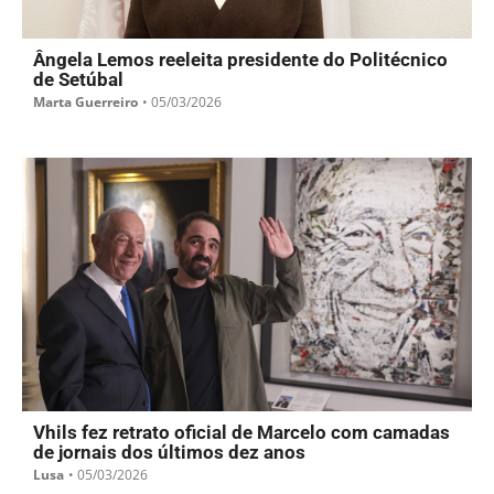
Ângela Lemos reeleita presidente do Politécnico
de Setúbal
Marta Guerreiro
•
05/03/2026
Vhils fez retrato oficial de Marcelo com camadas
de jornais dos últimos dez anos
Lusa
•
05/03/2026