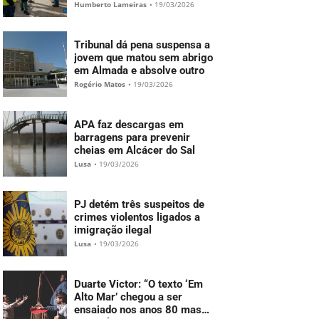
Francisco
Humberto Lameiras
•
19/03/2026
Tribunal dá pena suspensa a
jovem que matou sem abrigo
em Almada e absolve outro
Rogério Matos
•
19/03/2026
APA faz descargas em
barragens para prevenir
cheias em Alcácer do Sal
Lusa
•
19/03/2026
PJ detém três suspeitos de
crimes violentos ligados a
imigração ilegal
Lusa
•
19/03/2026
Duarte Victor: “O texto ‘Em
Alto Mar’ chegou a ser
ensaiado nos anos 80 mas