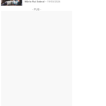
nunca foi à cena”
Mário Rui Sobral
•
19/03/2026
- PUB -