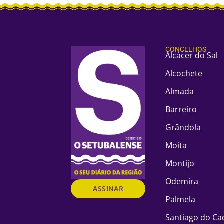
CONCELHOS
Alcácer do Sal
Alcochete
Almada
Barreiro
Grândola
Moita
Montijo
Odemira
ASSINAR
Palmela
Santiago do C