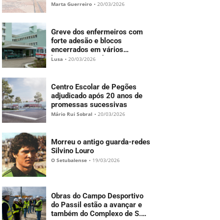
Marta Guerreiro
•
20/03/2026
Greve dos enfermeiros com
forte adesão e blocos
encerrados em vários
hospitais – Sindicato
Lusa
•
20/03/2026
Centro Escolar de Pegões
adjudicado após 20 anos de
promessas sucessivas
Mário Rui Sobral
•
20/03/2026
Morreu o antigo guarda-redes
Silvino Louro
O Setubalense
•
19/03/2026
Obras do Campo Desportivo
do Passil estão a avançar e
também do Complexo de S.