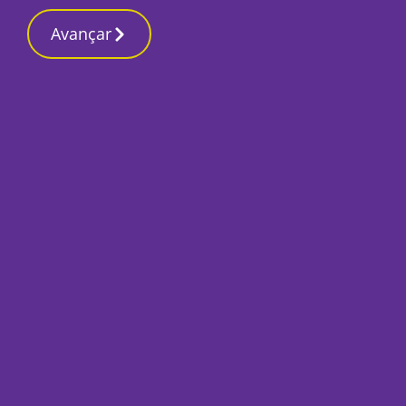
Contactos reda
12 Março 2026, Quinta-feira 4:24 PM
Avançar
Início
Últimas
“Ser cigano é ser a
ter medo de enfren
Por
Mariana Pombo
Fevereiro 10, 2022