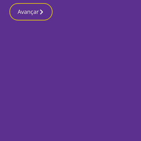
Contactos redação
C
4 Julho 2026, Sábado 6:34 PM
Avançar
Início
Local
Setúbal
Luta pelas praias 
britânico The Guar
Por
O Setubalense
Julho 4, 2026