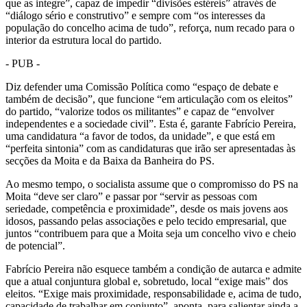
que as integre”, capaz de impedir “divisões estéreis” através de
“diálogo sério e construtivo” e sempre com “os interesses da
população do concelho acima de tudo”, reforça, num recado para o
interior da estrutura local do partido.
- PUB -
Diz defender uma Comissão Política como “espaço de debate e
também de decisão”, que funcione “em articulação com os eleitos”
do partido, “valorize todos os militantes” e capaz de “envolver
independentes e a sociedade civil”. Esta é, garante Fabrício Pereira,
uma candidatura “a favor de todos, da unidade”, e que está em
“perfeita sintonia” com as candidaturas que irão ser apresentadas às
secções da Moita e da Baixa da Banheira do PS.
Ao mesmo tempo, o socialista assume que o compromisso do PS na
Moita “deve ser claro” e passar por “servir as pessoas com
seriedade, competência e proximidade”, desde os mais jovens aos
idosos, passando pelas associações e pelo tecido empresarial, que
juntos “contribuem para que a Moita seja um concelho vivo e cheio
de potencial”.
Fabrício Pereira não esquece também a condição de autarca e admite
que a atual conjuntura global e, sobretudo, local “exige mais” dos
eleitos. “Exige mais proximidade, responsabilidade e, acima de tudo,
capacidade de trabalhar em conjunto”, aponta, para salientar ainda a