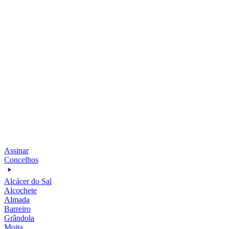
Assinar
Concelhos
Alcácer do Sal
Alcochete
Almada
Barreiro
Grândola
Moita