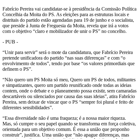
Fabrício Pereira vai candidatar-se à presidência da Comissão Política
Concelhia da Moita do PS. As eleições para as estruturas locais e
distritais do partido estão agendadas para 19 de junho e o socialista,
que preside à Junta de Freguesia da Moita, revela que irá a votos
com o objetivo “claro e mobilizador de unir o PS” no concelho.
- PUB -
“Unir para servir” será o mote da candidatura, que Fabrício Pereira
pretende unificadora do partido “nas suas diferenças” e com “o
envolvimento de todos”, tendo por base “os valores primordiais que
definem o PS”.
“Não quero um PS Moita só meu, Quero um PS de todos, militantes
e simpatizantes, quero um partido reunificado onde todas as ideias
contem, onde o debate e o planeamento possa existir, sem camaradas
descartáveis ou silenciados por causa das suas ideias”, atira Fabrício
Pereira, sem deixar de vincar que o PS “sempre foi plural e feito de
diferentes sensibilidades”.
“Essa diversidade não é uma fraqueza; é a nossa maior riqueza.
Mas, só cumpre o seu papel quando se transforma em força coletiva,
orientada para um objetivo comum. É essa a união que proponho
construir”, justifica. Uma união que “não apague diferenças, mas