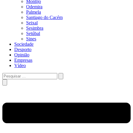
Montijo
Odemira
Palmela
Santiago do Cacém
Seixal
Sesimbra
Setúbal
Sines
Sociedade
Desporto
Opinião
Empresas
Vídeo
Pesquisar
…