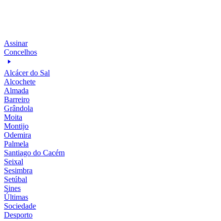
Assinar
Concelhos
Alcácer do Sal
Alcochete
Almada
Barreiro
Grândola
Moita
Montijo
Odemira
Palmela
Santiago do Cacém
Seixal
Sesimbra
Setúbal
Sines
Últimas
Sociedade
Desporto