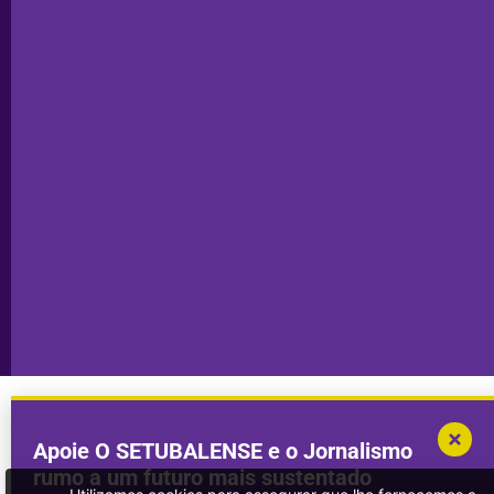
Ficha
Santiago
Técnica
do Cacém
Capa do Dia
Política de
Seixal
Privacidade
Sesimbra
Declaração de
Transparência
Setúbal
Publicidade
Sines
Copyright © 2025. Todos os direitos
Desenvolvimento por
Megasites
em
reservados.
parceria com
DWSI
Apoie O SETUBALENSE e o Jornalismo
rumo a um futuro mais sustentado