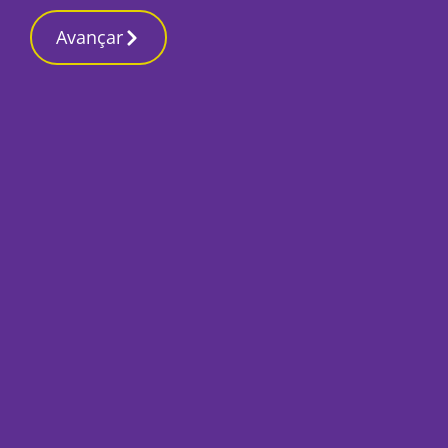
Contactos reda
5 Março 2026, Quinta-feira 12:24 AM
Avançar
Início
Últimas
Câmara da Moita a
sempre
Por
Mário Rui Sobral
Novembro 29, 2023