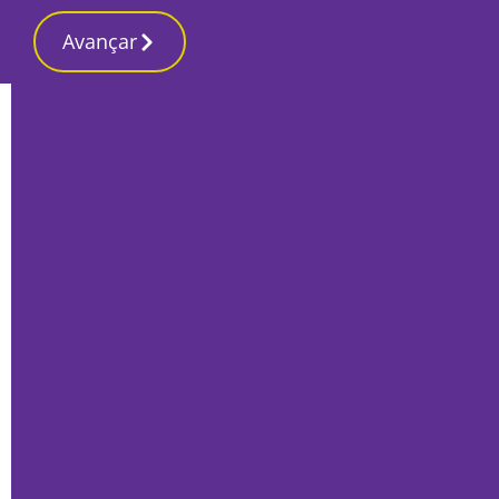
Avançar
Início
Últimas
Autoeuropa tem novo pré-acordo
laboral que garante aumento mínimo de
80 euros
Por
Lusa
Dezembro 13, 2022