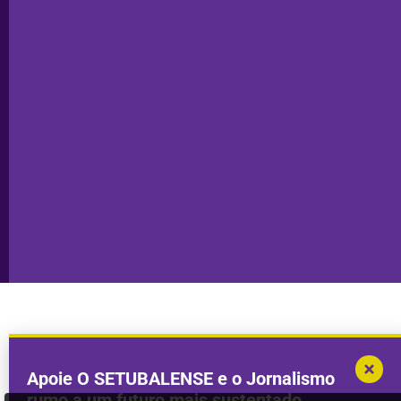
Ficha
Santiago
Técnica
do Cacém
Capa do Dia
Política de
Seixal
Privacidade
Sesimbra
Declaração de
Transparência
Setúbal
Publicidade
Sines
Copyright © 2025. Todos os direitos
Desenvolvimento por
Megasites
em
reservados.
parceria com
DWSI
Apoie O SETUBALENSE e o Jornalismo
rumo a um futuro mais sustentado