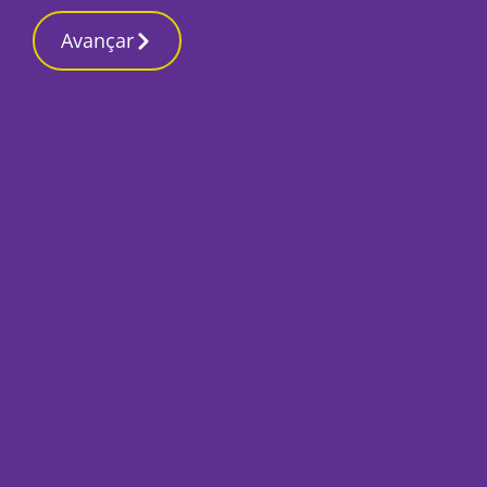
Contactos red
19 Março 2026, Quinta-feira 12:38 PM
Avançar
Início
STV
Autárquicas 2021 |
Por
O Setubalense
Setembro 6, 2021