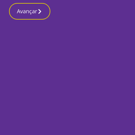
Contactos red
2 Março 2026, Segunda-feira 6:02 PM
Avançar
Início
Sociedade
Quatro quilómetr
vãodescobrir geod
Por
Marta Guerreiro
Junho 20, 2024