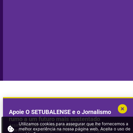
Política de
Seixal
Privacidade
Sesimbra
Declaração de
Transparência
Setúbal
Publicidade
Sines
Copyright © 2025. Todos os direitos
Desenvolvimento por
Megasites
em
reservados.
parceria com
DWSI
Apoie O SETUBALENSE e o Jornalismo
rumo a um futuro mais sustentado
Utilizamos cookies para assegurar que lhe fornecemos a
Assine o jornal ou compre conteúdos avulsos.
melhor experiência na nossa página web. Aceita o uso de
Oferecemos os seus primeiros 3 euros para gastar!