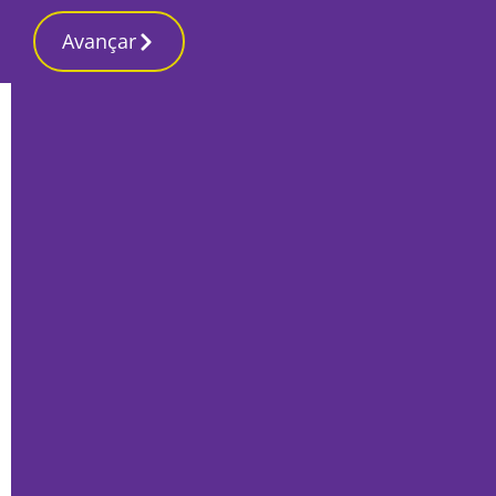
Avançar
Início
Sociedade
Covid-19: Festival de caminhadas na
serra da Arrábida adiado para Março de
2021
Por
Redacção
Outubro 7, 2020