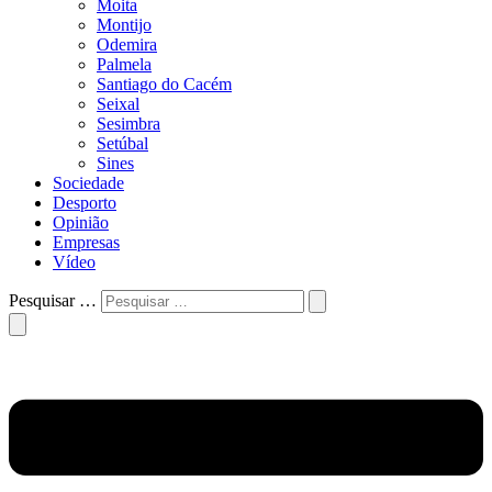
Moita
Montijo
Odemira
Palmela
Santiago do Cacém
Seixal
Sesimbra
Setúbal
Sines
Sociedade
Desporto
Opinião
Empresas
Vídeo
Pesquisar …