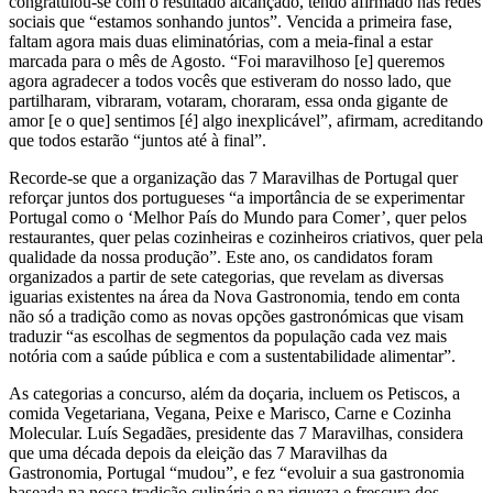
congratulou-se com o resultado alcançado, tendo afirmado nas redes
sociais que “estamos sonhando juntos”. Vencida a primeira fase,
faltam agora mais duas eliminatórias, com a meia-final a estar
marcada para o mês de Agosto. “Foi maravilhoso [e] queremos
agora agradecer a todos vocês que estiveram do nosso lado, que
partilharam, vibraram, votaram, choraram, essa onda gigante de
amor [e o que] sentimos [é] algo inexplicável”, afirmam, acreditando
que todos estarão “juntos até à final”.
Recorde-se que a organização das 7 Maravilhas de Portugal quer
reforçar juntos dos portugueses “a importância de se experimentar
Portugal como o ‘Melhor País do Mundo para Comer’, quer pelos
restaurantes, quer pelas cozinheiras e cozinheiros criativos, quer pela
qualidade da nossa produção”. Este ano, os candidatos foram
organizados a partir de sete categorias, que revelam as diversas
iguarias existentes na área da Nova Gastronomia, tendo em conta
não só a tradição como as novas opções gastronómicas que visam
traduzir “as escolhas de segmentos da população cada vez mais
notória com a saúde pública e com a sustentabilidade alimentar”.
As categorias a concurso, além da doçaria, incluem os Petiscos, a
comida Vegetariana, Vegana, Peixe e Marisco, Carne e Cozinha
Molecular. Luís Segadães, presidente das 7 Maravilhas, considera
que uma década depois da eleição das 7 Maravilhas da
Gastronomia, Portugal “mudou”, e fez “evoluir a sua gastronomia
baseada na nossa tradição culinária e na riqueza e frescura dos