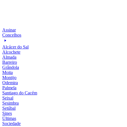
Assinar
Concelhos
Alcácer do Sal
Alcochete
Almada
Barreiro
Grândola
Moita
Montijo
Odemira
Palmela
Santiago do Cacém
Seixal
Sesimbra
Setúbal
Sines
Últimas
Sociedade