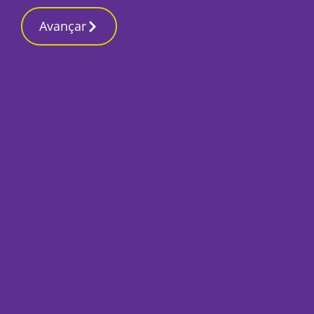
Contactos r
27 Fevereiro 2026, Sexta-feira 12:37 AM
Avançar
Início
Sociedade
Aprovado plano de
Natural das Lagoa
Por
Lusa
Junho 18, 2025