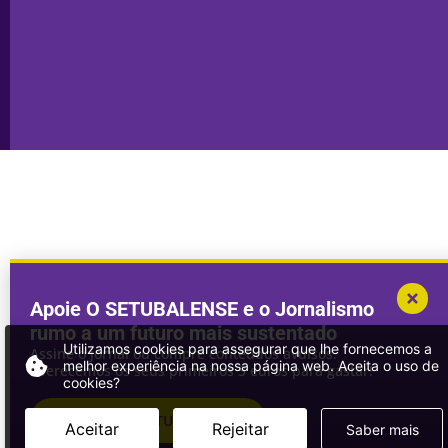
Publicidade
Sines
Copyright © 2025. Todos os direitos
Desenvolvimento por
Megasites
em
reservados.
parceria com
DWSI
Apoie O SETUBALENSE e o Jornalismo
rumo a um futuro mais sustentado
Utilizamos cookies para assegurar que lhe fornecemos a
Assine o jornal ou compre conteúdos avulsos.
melhor experiência na nossa página web. Aceita o uso de
Oferecemos os seus primeiros 3 euros para gastar!
cookies?
ASSINAR
O SETUBALENSE
Aceitar
Rejeitar
Saber mais