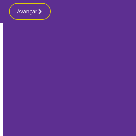
Avançar
Início
Opinião
Um novo e importante contributo para a
História de Setúbal
Manuel Henrique Figueira
21 Dezembro 2021, Terça-feira
Manuel Henrique Figueira - Munícipe de Palmela -