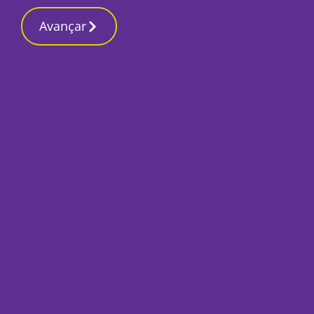
Avançar
Início
Opinião
Saltos Altos: Reviravolta…!
Maria Carlos Monteiro
1 Setembro 2025, Segunda-feira
Criadora Blogue @Diário de Uma Borboleta