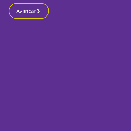
Avançar
Início
Opinião
Saltos altos: E depois do adeus…
Maria Carlos Monteiro
25 Julho 2025, Sexta-feira
Criadora Blogue @Diário de Uma Borboleta