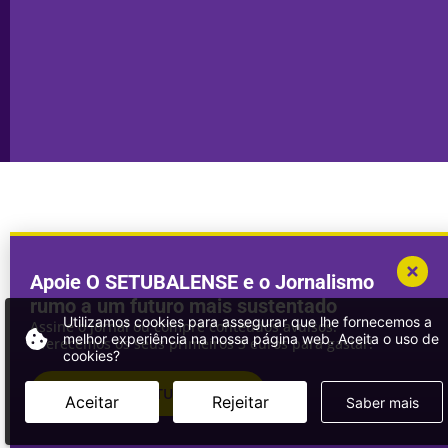
Publicidade
Sines
Copyright © 2025. Todos os direitos
Desenvolvimento por
Megasites
em
reservados.
parceria com
DWSI
Apoie O SETUBALENSE e o Jornalismo
rumo a um futuro mais sustentado
Utilizamos cookies para assegurar que lhe fornecemos a
Assine o jornal ou compre conteúdos avulsos.
melhor experiência na nossa página web. Aceita o uso de
Oferecemos os seus primeiros 3 euros para gastar!
cookies?
ASSINAR
O SETUBALENSE
Aceitar
Rejeitar
Saber mais