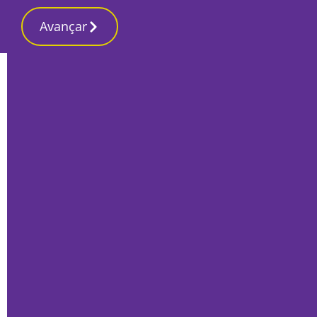
Avançar
Início
Opinião
Reabertura da Urgência Pediátrica do
Hospital Garcia de Orta
Rui Carvalheira
16 Setembro 2021, Quinta-feira
Rui Carvalheira