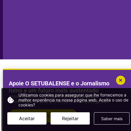
Declaração de
Transparência
Setúbal
Publicidade
Sines
Copyright © 2025. Todos os direitos
Desenvolvimento por
Megasites
em
reservados.
parceria com
DWSI
Apoie O SETUBALENSE e o Jornalismo
rumo a um futuro mais sustentado
Utilizamos cookies para assegurar que lhe fornecemos a
Assine o jornal ou compre conteúdos avulsos.
melhor experiência na nossa página web. Aceita o uso de
Oferecemos os seus primeiros 3 euros para gastar!
cookies?
ASSINAR
O SETUBALENSE
Aceitar
Rejeitar
Saber mais