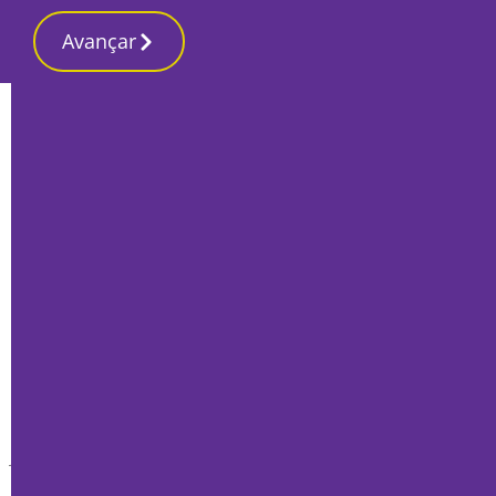
Avançar
Início
Opinião
Não se fecham escolas
Redacção
31 Maio 2024, Sexta-feira
Joana Mortágua
Para o artigo de hoje não há título bonitinho – é