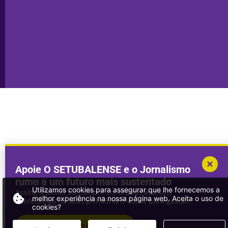
Publicidade
Sines
Copyright © 2025. Todos os direitos
Desenvolvimento por
Megasites
em
reservados.
parceria com
DWSI
Apoie O SETUBALENSE e o Jornalismo
rumo a um futuro mais sustentado
Utilizamos cookies para assegurar que lhe fornecemos a
Assine o jornal ou compre conteúdos avulsos.
melhor experiência na nossa página web. Aceita o uso de
Oferecemos os seus primeiros 3 euros para gastar!
cookies?
ASSINAR
O SETUBALENSE